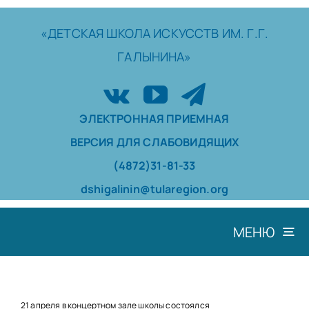
Skip
to
«ДЕТСКАЯ
ШКОЛА
ИСКУССТВ
ИМ. Г.Г.
content
ГАЛЫНИНА»
ЭЛЕКТРОННАЯ ПРИЕМНАЯ
ВЕРСИЯ ДЛЯ СЛАБОВИДЯЩИХ
(4872)31-81-33
dshigalinin@tularegion.org
МЕНЮ
ШКОЛА
ДОСТИЖЕНИЯ
21 апреля в концертном зале школы состоялся