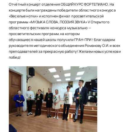
НАШИ ПРОЕКТЫ
Отчётный концерт отделения ОБЩИЙ КУРС ФОРТЕПИАНО. На
концерте были награждены победители областного конкурса
О ПРИЕМЕ
«Веселые нотки» и исполнен финал просветительской
программы «МУЗЫКА СЛОВА, ПОЭЗИЯ ЗВУКА» V Открытого
ОБУЧАЮЩИМСЯ
областного фестиваля-конкурса музыкально —
просветительских программ, на котором
СВЕДЕНИЯ ОБ ОО
обучающиеся нашей школы получили ГРАН-ПРИ ! Благодарим
руководителя методического объединения Романову О.И. и всех
КОНТАКТЫ
преподавателей за прекрасную работу! Желаем новых успехов и
побед!
ОТЗЫВЫ