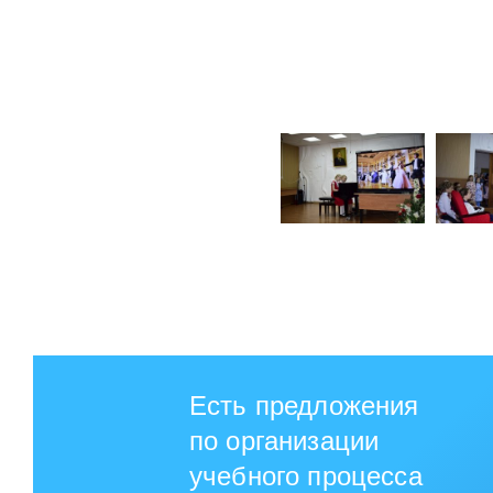
Есть предложения
по организации
учебного процесса