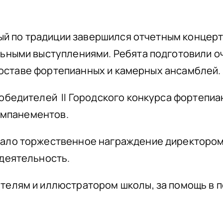
орый по традиции завершился отчетным концер
льными выступлениями. Ребята подготовили 
 составе фортепианных и камерных ансамблей.
обедителей II Городского конкурса фортепиа
омпанементов.
ло торжественное награждение директором ш
деятельность.
елям и иллюстратором школы, за помощь в п