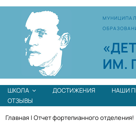
Skip
to
МУНИЦИПА
content
ОБРАЗОВАН
«ДЕ
ИМ. 
ШКОЛА
ДОСТИЖЕНИЯ
НАШИ П
ОТЗЫВЫ
Главная
|
Отчет фортепианного отделения!