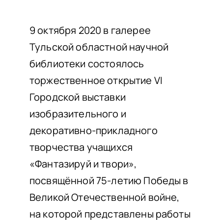
НАШИ ПРОЕКТЫ
О ПРИЕМЕ
9 октября 2020 в галерее
Тульской областной научной
ОБУЧАЮЩИМСЯ
библиотеки состоялось
СВЕДЕНИЯ ОБ ОО
торжественное открытие VI
КОНТАКТЫ
Городской выставки
ОТЗЫВЫ
изобразительного и
декоративно-прикладного
творчества учащихся
«Фантазируй и твори»,
посвящённой 75-летию Победы в
Великой Отечественной войне,
на которой представлены работы