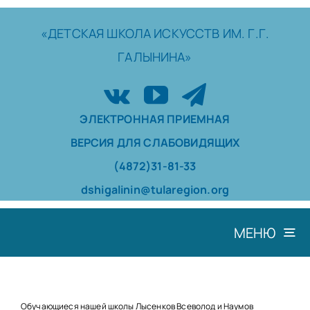
Skip
to
«ДЕТСКАЯ
ШКОЛА
ИСКУССТВ
ИМ. Г.Г.
content
ГАЛЫНИНА»
ЭЛЕКТРОННАЯ ПРИЕМНАЯ
ВЕРСИЯ ДЛЯ СЛАБОВИДЯЩИХ
(4872)31-81-33
dshigalinin@tularegion.org
МЕНЮ
ШКОЛА
ДОСТИЖЕНИЯ
Обучающиеся нашей школы Лысенков Всеволод и Наумов