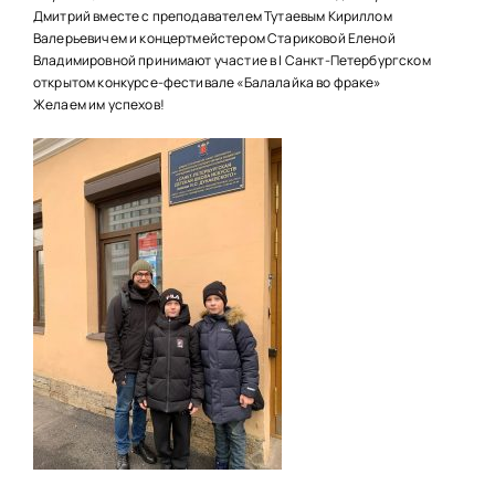
НАШИ ПРОЕКТЫ
Дмитрий вместе с преподавателем Тутаевым Кириллом
Валерьевичем и концертмейстером Стариковой Еленой
О ПРИЕМЕ
Владимировной принимают участие в I Санкт-Петербургском
открытом конкурсе-фестивале «Балалайка во фраке»
ОБУЧАЮЩИМСЯ
Желаем им успехов!
СВЕДЕНИЯ ОБ ОО
КОНТАКТЫ
ОТЗЫВЫ