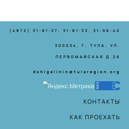
(4872) 31-81-37
, 31-81-33, 31-96-42
300034, Г. ТУЛА, УЛ.
ПЕРВОМАЙСКАЯ Д.26
dshigalinin@tularegion.org
КОНТАКТЫ
КАК ПРОЕХАТЬ