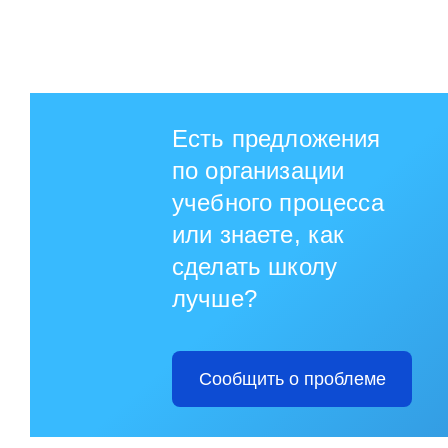
Есть предложения
по организации
учебного процесса
или знаете, как
сделать школу
лучше?
Сообщить о проблеме