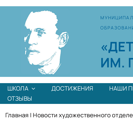
Skip
to
МУНИЦИПА
content
ОБРАЗОВАН
«ДЕ
ИМ. 
ШКОЛА
ДОСТИЖЕНИЯ
НАШИ П
ОТЗЫВЫ
Главная
|
Новости художественного отделе