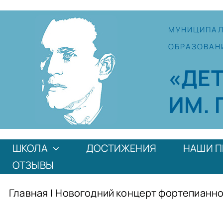
Skip
to
МУНИЦИПА
content
ОБРАЗОВАН
«ДЕ
ИМ. 
ШКОЛА
ДОСТИЖЕНИЯ
НАШИ П
ОТЗЫВЫ
Главная
|
Новогодний концерт фортепианног