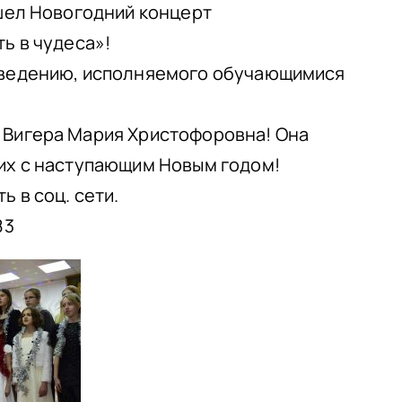
шел Новогодний концерт
ь в чудеса»!
зведению, исполняемого обучающимися
Вигера Мария Христофоровна! Она
их с наступающим Новым годом!
 в соц. сети.
83