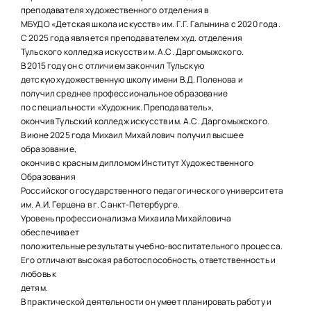
НАШИ ПРОЕКТЫ
преподавателя художественного отделения в
МБУДО «Детская школа искусств» им. Г.Г. Галынина с 2020 года.
О ПРИЕМЕ
С 2025 года является преподавателем худ. отделения
Тульского колледжа искусств им. А.С. Даргомыжского.
ОБУЧАЮЩИМСЯ
В 2015 году он с отличием закончил Тульскую
детскую художественную школу имени В.Д. Поленова и
СВЕДЕНИЯ ОБ ОО
получил среднее профессиональное образование
по специальности «Художник. Преподаватель»,
КОНТАКТЫ
окончив Тульский колледж искусств им. А.С. Даргомыжского.
В июне 2025 года Михаил Михайлович получил высшее
образование,
ОТЗЫВЫ
окончив с красным дипломом Институт Художественного
Образования
Российского государственного педагогического университета
им. А.И. Герцена в г. Санкт-Петербурге.
Уровень профессионализма Михаила Михайловича
обеспечивает
положительные результаты учебно-воспитательного процесса.
Его отличают высокая работоспособность, ответственность и
любовь к
детям.
В практической деятельности он умеет планировать работу и