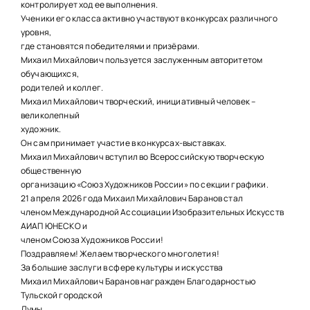
контролирует ход ее выполнения.
Ученики его класса активно участвуют в конкурсах различного
уровня,
где становятся победителями и призёрами.
Михаил Михайлович пользуется заслуженным авторитетом
обучающихся,
родителей и коллег.
Михаил Михайлович творческий, инициативный человек –
великолепный
художник.
Он сам принимает участие в конкурсах-выставках.
Михаил Михайлович вступил во Всероссийскую творческую
общественную
организацию «Союз Художников России» по секции графики.
21 апреля 2026 года Михаил Михайлович Баранов стал
членом Международной Ассоциации Изобразительных Искусств
АИАП ЮНЕСКО и
членом Союза Художников России!
Поздравляем! Желаем творческого многолетия!
За большие заслуги в сфере культуры и искусства
Михаил Михайлович Баранов награжден Благодарностью
Тульской городской
Думы.