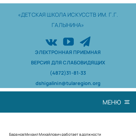
Skip
to
«ДЕТСКАЯ
ШКОЛА
ИСКУССТВ
ИМ. Г.Г.
content
ГАЛЫНИНА»
ЭЛЕКТРОННАЯ ПРИЕМНАЯ
ВЕРСИЯ ДЛЯ СЛАБОВИДЯЩИХ
(4872)31-81-33
dshigalinin@tularegion.org
МЕНЮ
ШКОЛА
ДОСТИЖЕНИЯ
Баранов Михаил Михайлович работает в должности