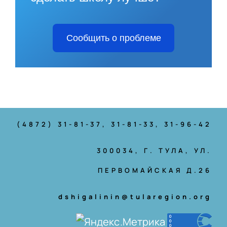
Сообщить о проблеме
(4872) 31-81-37
, 31-81-33, 31-96-42
300034, Г. ТУЛА, УЛ.
ПЕРВОМАЙСКАЯ Д.26
dshigalinin@tularegion.org