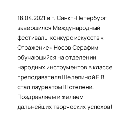
НАШИ ПРОЕКТЫ
О ПРИЕМЕ
18.04.2021 в г. Санкт-Петербург
завершился Международный
ОБУЧАЮЩИМСЯ
фестиваль-конкурс искусств «
СВЕДЕНИЯ ОБ ОО
Отражение» Носов Серафим,
КОНТАКТЫ
обучающийся на отделении
ОТЗЫВЫ
народных инструментов в классе
преподавателя Шелепиной Е.В.
стал лауреатом III степени.
Поздравляем и желаем
дальнейших творческих успехов!