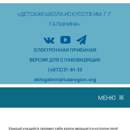
Skip
to
«ДЕТСКАЯ
ШКОЛА
ИСКУССТВ
ИМ. Г.Г.
content
ГАЛЫНИНА»
ЭЛЕКТРОННАЯ ПРИЕМНАЯ
ВЕРСИЯ ДЛЯ СЛАБОВИДЯЩИХ
(4872)31-81-33
dshigalinin@tularegion.org
МЕНЮ
ШКОЛА
ДОСТИЖЕНИЯ
Каждый учащийся проявил себя в роли ведущего и исполнителя!