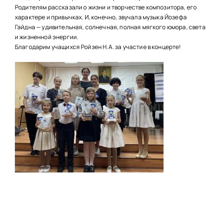
НАШИ ПРОЕКТЫ
Родителям рассказали о жизни и творчестве композитора, его
характере и привычках. И, конечно, звучала музыка Йозефа
О ПРИЕМЕ
Гайдна — удивительная, солнечная, полная мягкого юмора, света
и жизненной энергии.
ОБУЧАЮЩИМСЯ
Благодарим учащихся Ройзен Н.А. за участие в концерте!
СВЕДЕНИЯ ОБ ОО
КОНТАКТЫ
ОТЗЫВЫ