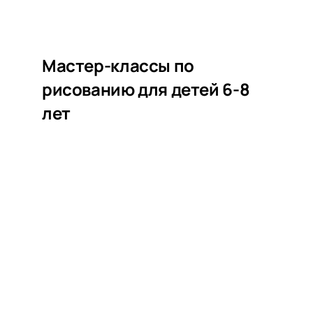
НАШИ ПРОЕКТЫ
О ПРИЕМЕ
Мастер-классы по
ОБУЧАЮЩИМСЯ
рисованию для детей 6-8
СВЕДЕНИЯ ОБ ОО
лет
КОНТАКТЫ
ОТЗЫВЫ