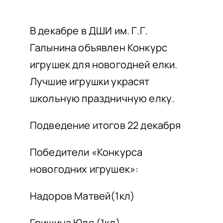
НАШИ ПРОЕКТЫ
О ПРИЕМЕ
В декабре в ДШИ им. Г.Г.
Галынина объявлен Конкурс
ОБУЧАЮЩИМСЯ
игрушек для новогодней елки.
СВЕДЕНИЯ ОБ ОО
Лучшие игрушки украсят
КОНТАКТЫ
школьную праздничную елку.
ОТЗЫВЫ
Подведение итогов 22 декабря
Победители «Конкурса
новогодних игрушек»:
Надоров Матвей(1кл)
Гришина Юля (1кл)