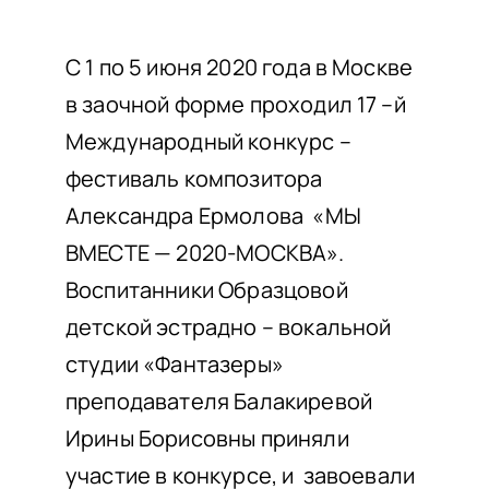
НАШИ ПРОЕКТЫ
О ПРИЕМЕ
C 1 по 5 июня 2020 года в Москве
в заочной форме проходил 17 –й
ОБУЧАЮЩИМСЯ
Международный конкурс –
СВЕДЕНИЯ ОБ ОО
фестиваль композитора
КОНТАКТЫ
Александра Ермолова «МЫ
ОТЗЫВЫ
ВМЕСТЕ — 2020-МОСКВА».
Воспитанники Образцовой
детской эстрадно – вокальной
студии «Фантазеры»
преподавателя Балакиревой
Ирины Борисовны приняли
участие в конкурсе, и завоевали