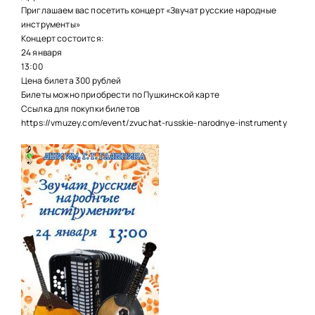
НАШИ ПРОЕКТЫ
Приглашаем вас посетить концерт «Звучат русские народные
инструменты»
О ПРИЕМЕ
Концерт состоится:
24 января
ОБУЧАЮЩИМСЯ
13:00
Цена билета 300 рублей
СВЕДЕНИЯ ОБ ОО
Билеты можно приобрести по Пушкинской карте
Ссылка для покупки билетов
КОНТАКТЫ
https://vmuzey.com/event/zvuchat-russkie-narodnye-instrumenty
ОТЗЫВЫ