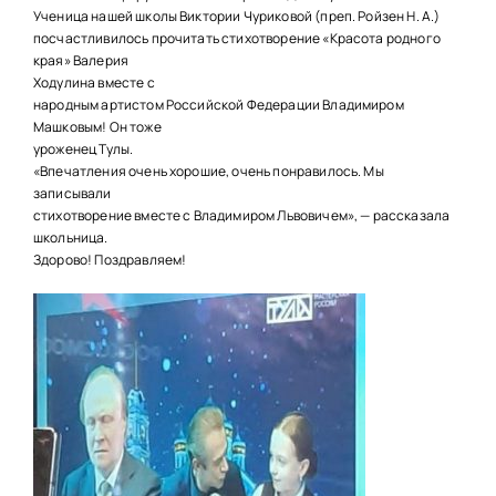
НАШИ ПРОЕКТЫ
Ученица нашей школы Виктории Чуриковой (преп. Ройзен Н. А.)
посчастливилось прочитать стихотворение «Красота родного
О ПРИЕМЕ
края» Валерия
Ходулина вместе с
ОБУЧАЮЩИМСЯ
народным артистом Российской Федерации Владимиром
Машковым! Он тоже
СВЕДЕНИЯ ОБ ОО
уроженец Тулы.
«Впечатления очень хорошие, очень понравилось. Мы
КОНТАКТЫ
записывали
стихотворение вместе с Владимиром Львовичем», — рассказала
школьница.
ОТЗЫВЫ
Здорово! Поздравляем!