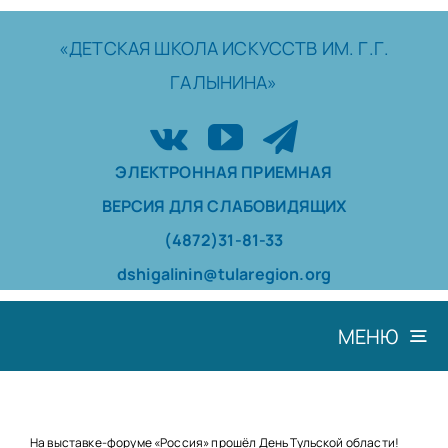
Skip
to
«ДЕТСКАЯ
ШКОЛА
ИСКУССТВ
ИМ. Г.Г.
content
ГАЛЫНИНА»
ЭЛЕКТРОННАЯ ПРИЕМНАЯ
ВЕРСИЯ ДЛЯ СЛАБОВИДЯЩИХ
(4872)31-81-33
dshigalinin@tularegion.org
МЕНЮ
ШКОЛА
ДОСТИЖЕНИЯ
На выставке-форуме «Россия» прошёл День Тульской области!