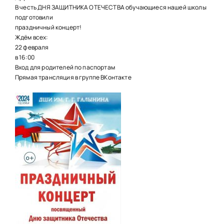
НАШИ ПРОЕКТЫ
В честь ДНЯ ЗАЩИТНИКА ОТЕЧЕСТВА обучающиеся нашей школы
подготовили
О ПРИЕМЕ
праздничный концерт!
Ждём всех:
ОБУЧАЮЩИМСЯ
22 февраля
в 16:00
СВЕДЕНИЯ ОБ ОО
Вход для родителей по паспортам
Прямая трансляция в группе ВКонтакте
КОНТАКТЫ
ОТЗЫВЫ