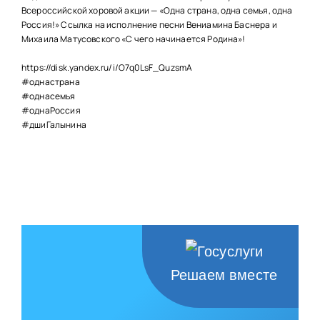
НАШИ ПРОЕКТЫ
Всероссийской хоровой акции — «Одна страна, одна семья, одна
Россия!» Ссылка на исполнение песни Вениамина Баснера и
О ПРИЕМЕ
Михаила Матусовского «С чего начинается Родина»!
ОБУЧАЮЩИМСЯ
https://disk.yandex.ru/i/O7q0LsF_QuzsmA
#однастрана
СВЕДЕНИЯ ОБ ОО
#однасемья
#однаРоссия
КОНТАКТЫ
#дшиГалынина
ОТЗЫВЫ
Решаем вместе