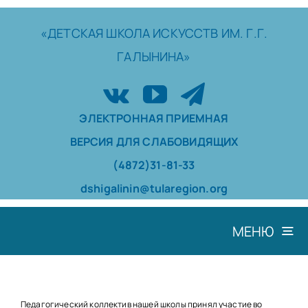
Skip
to
«ДЕТСКАЯ
ШКОЛА
ИСКУССТВ
ИМ. Г.Г.
content
ГАЛЫНИНА»
ЭЛЕКТРОННАЯ ПРИЕМНАЯ
ВЕРСИЯ ДЛЯ СЛАБОВИДЯЩИХ
(4872)31-81-33
dshigalinin@tularegion.org
МЕНЮ
ШКОЛА
ДОСТИЖЕНИЯ
Педагогический коллектив нашей школы принял участие во