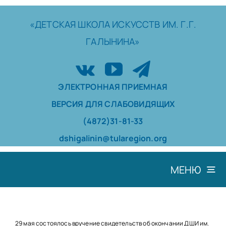
Skip
to
«ДЕТСКАЯ
ШКОЛА
ИСКУССТВ
ИМ. Г.Г.
content
ГАЛЫНИНА»
ЭЛЕКТРОННАЯ ПРИЕМНАЯ
ВЕРСИЯ ДЛЯ СЛАБОВИДЯЩИХ
(4872)31-81-33
dshigalinin@tularegion.org
МЕНЮ
ШКОЛА
ДОСТИЖЕНИЯ
29 мая состоялось вручение свидетельств об окончании ДШИ им.