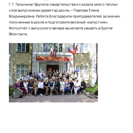
НАШИ ПРОЕКТЫ
Г. Г. Галынина! Вручила свидетельства и сказала много теплых
слов выпускникам директор школы — Павлова Елена
О ПРИЕМЕ
Владимировна. Ребята благодарили преподавателей за знания,
полученные в школе и подготовили веселый «капустник».
ОБУЧАЮЩИМСЯ
Фотоотчёт с выпускного вечера вы можете увидеть в Группе
ВКонтакте.
СВЕДЕНИЯ ОБ ОО
КОНТАКТЫ
ОТЗЫВЫ