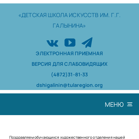
Skip
to
«ДЕТСКАЯ
ШКОЛА
ИСКУССТВ
ИМ. Г.Г.
content
ГАЛЫНИНА»
ЭЛЕКТРОННАЯ ПРИЕМНАЯ
ВЕРСИЯ ДЛЯ СЛАБОВИДЯЩИХ
(4872)31-81-33
dshigalinin@tularegion.org
МЕНЮ
ШКОЛА
ДОСТИЖЕНИЯ
Поздравляем обучающихся художественного отделения нашей