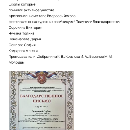
НАШИ ПРОЕКТЫ
школы, которые
приняли активное участие
О ПРИЕМЕ
в региональном этапе Всероссийского
фестиваля юных художников «Уникум»! Получили Благодарности:
ОБУЧАЮЩИМСЯ
Сорокина Виктория
Чунина Полина
СВЕДЕНИЯ ОБ ОО
Пономарёва Дарья
Осипова София
КОНТАКТЫ
Кадырова Альяна
Преподаватели: Добрынина К. В., Крылова И. А., Баранов М. М.
Молодцы!
ОТЗЫВЫ