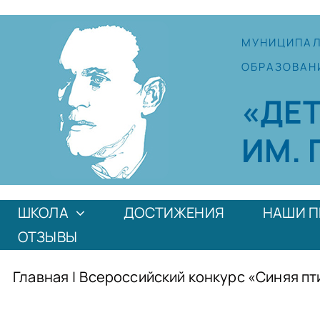
Skip
to
МУНИЦИПА
content
ОБРАЗОВАН
«ДЕ
ИМ. 
ШКОЛА
ДОСТИЖЕНИЯ
НАШИ П
ОТЗЫВЫ
Главная
|
Всероссийский конкурс «Синяя пт