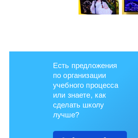
Есть предложения
по организации
учебного процесса
или знаете, как
сделать школу
лучше?