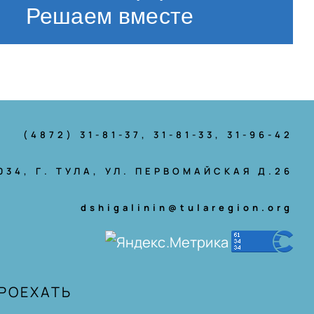
Решаем вместе
(4872) 31-81-37
, 31-81-33, 31-96-42
034, Г. ТУЛА, УЛ. ПЕРВОМАЙСКАЯ Д.26
dshigalinin@tularegion.org
ПРОЕХАТЬ