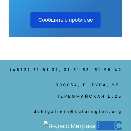
Сообщить о проблеме
(4872) 31-81-37
, 31-81-33, 31-96-42
300034, Г. ТУЛА, УЛ.
ПЕРВОМАЙСКАЯ Д.26
dshigalinin@tularegion.org