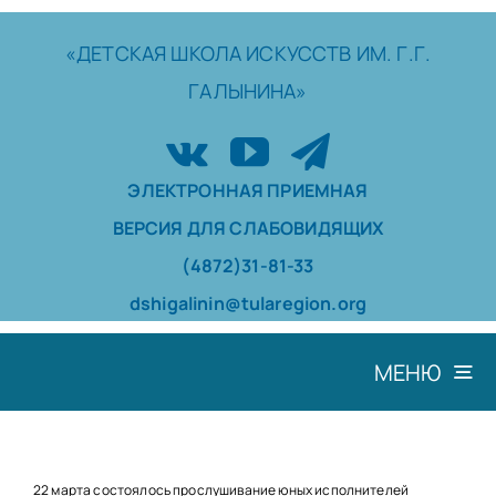
Skip
to
«ДЕТСКАЯ
ШКОЛА
ИСКУССТВ
ИМ. Г.Г.
content
ГАЛЫНИНА»
ЭЛЕКТРОННАЯ ПРИЕМНАЯ
ВЕРСИЯ ДЛЯ СЛАБОВИДЯЩИХ
(4872)31-81-33
dshigalinin@tularegion.org
МЕНЮ
ШКОЛА
ДОСТИЖЕНИЯ
22 марта состоялось прослушивание юных исполнителей