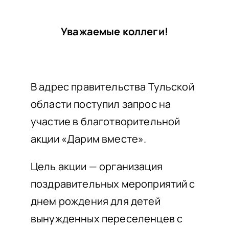
НАШИ ПРОЕКТЫ
О ПРИЕМЕ
Уважаемые коллеги!
ОБУЧАЮЩИМСЯ
СВЕДЕНИЯ ОБ ОО
В адрес правительства Тульской
КОНТАКТЫ
области поступил запрос на
ОТЗЫВЫ
участие в благотворительной
акции «Дарим вместе».
Цель акции — организация
поздравительных мероприятий с
днем рождения для детей
вынужденных переселенцев с