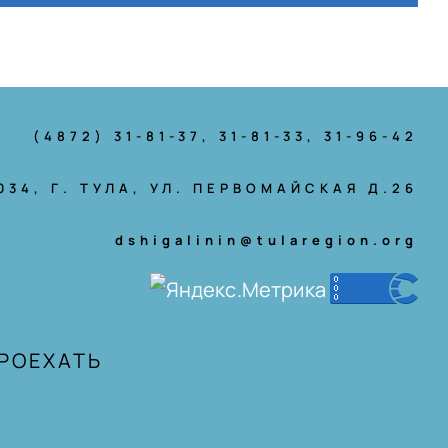
(4872) 31-81-37
, 31-81-33, 31-96-42
034, Г. ТУЛА, УЛ. ПЕРВОМАЙСКАЯ Д.26
dshigalinin@tularegion.org
ПРОЕХАТЬ