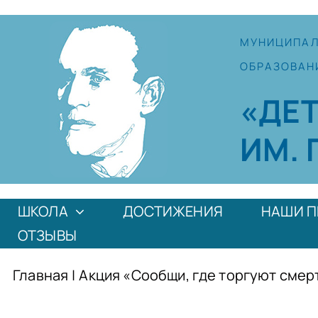
Skip
to
МУНИЦИПА
content
ОБРАЗОВАН
«ДЕ
ИМ. 
ШКОЛА
ДОСТИЖЕНИЯ
НАШИ П
ОТЗЫВЫ
Главная
|
Акция «Сообщи, где торгуют сме