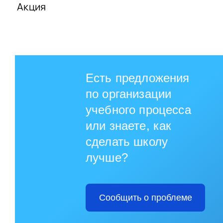
Акция
Есть предложения
по организации
учебного процесса
или знаете, как
сделать школу
лучше?
Сообщить о проблеме