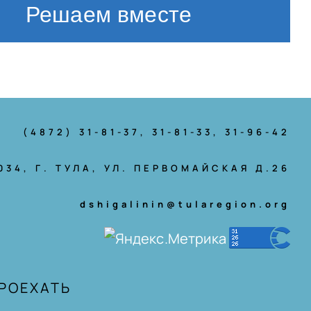
Решаем вместе
(4872) 31-81-37
, 31-81-33, 31-96-42
034, Г. ТУЛА, УЛ. ПЕРВОМАЙСКАЯ Д.26
dshigalinin@tularegion.org
ПРОЕХАТЬ