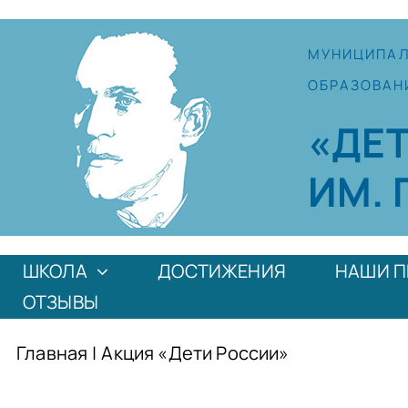
Skip
to
МУНИЦИПА
content
ОБРАЗОВАН
«ДЕ
ИМ. 
ШКОЛА
ДОСТИЖЕНИЯ
НАШИ П
ОТЗЫВЫ
Главная
|
Акция «Дети России»