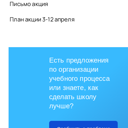
Письмо акция
План акции 3-12 апреля
Есть предложения
по организации
учебного процесса
или знаете, как
сделать школу
лучше?