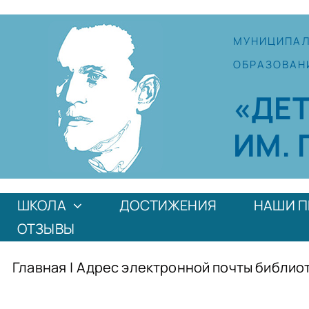
Skip
to
МУНИЦИПА
content
ОБРАЗОВАН
«ДЕ
ИМ. 
ШКОЛА
ДОСТИЖЕНИЯ
НАШИ П
ОТЗЫВЫ
Главная
|
Адрес электронной почты библио